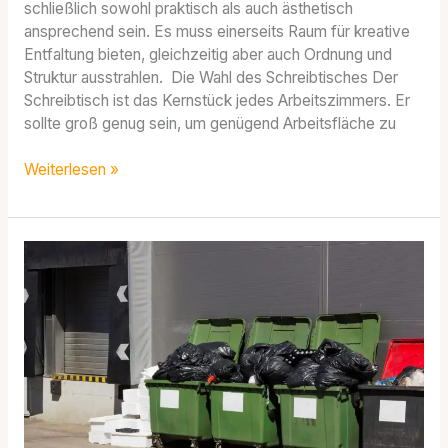
schließlich sowohl praktisch als auch ästhetisch
ansprechend sein. Es muss einerseits Raum für kreative
Entfaltung bieten, gleichzeitig aber auch Ordnung und
Struktur ausstrahlen. Die Wahl des Schreibtisches Der
Schreibtisch ist das Kernstück jedes Arbeitszimmers. Er
sollte groß genug sein, um genügend Arbeitsfläche zu
Weiterlesen »
Ideen
für
ein
aufgeräumtes
und
ansprechendes
Firmengelände