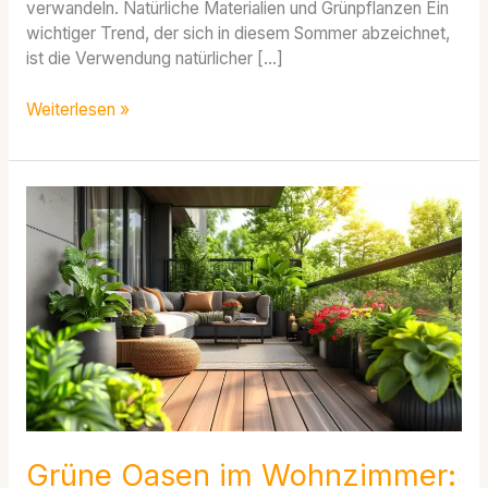
verwandeln. Natürliche Materialien und Grünpflanzen Ein
wichtiger Trend, der sich in diesem Sommer abzeichnet,
ist die Verwendung natürlicher […]
Weiterlesen »
Grüne
Oasen
im
Wohnzimmer:
Hochbeete
als
stylische
Interior-
Elemente
Grüne Oasen im Wohnzimmer: