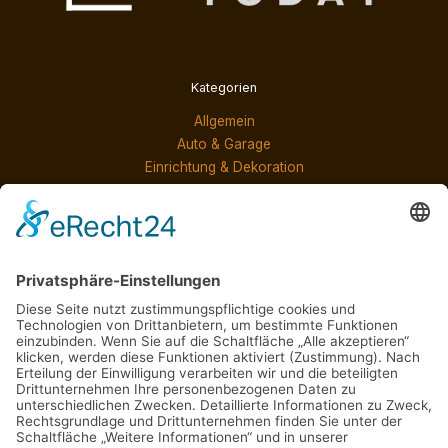
Kategorien
Allgemein
Auto & Garage
Einrichtung & Dekoration
Möbel & Produkte
Services & Lösungen
Neueste Beiträge
Markise nach Maß installieren lassen: Professioneller
Service für Ihr Haus
Verladung ohne Risiko: So bleibt jede Palette fest an
ihrem Platz
Warum ruhige Räume im Homeoffice mehr wert sind als
ein teurer Schreibtisch
Interior-Trend Wellness: Entspannung und Wärme im
eigenen Wohnraum