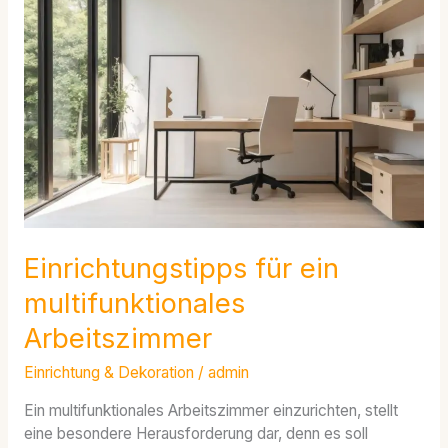
ein
multifunktionales
Arbeitszimmer
Einrichtungstipps für ein
multifunktionales
Arbeitszimmer
Einrichtung & Dekoration
/
admin
Ein multifunktionales Arbeitszimmer einzurichten, stellt
eine besondere Herausforderung dar, denn es soll