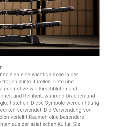
r
 spielen eine wichtige Rolle in der
 tragen zur kulturellen Tiefe und
Blumenmotive wie Kirschblüten und
nheit und Reinheit, während Drachen und
igkeit stehen. Diese Symbole werden häufig
stwerken verwendet. Die Verwendung von
bolen verleiht Räumen eine besondere
ten aus der asiatischen Kultur. Sie