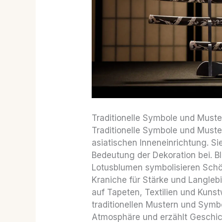
Traditionelle Symbole und Muste
Traditionelle Symbole und Muster
asiatischen Inneneinrichtung. Sie
Bedeutung der Dekoration bei. 
Lotusblumen symbolisieren Schö
Kraniche für Stärke und Langleb
auf Tapeten, Textilien und Kun
traditionellen Mustern und Sym
Atmosphäre und erzählt Geschich