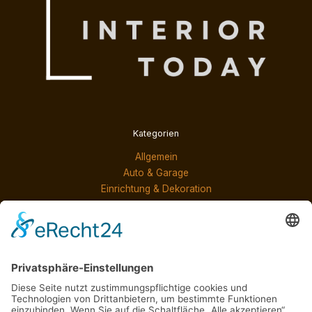
Kategorien
Allgemein
Auto & Garage
Einrichtung & Dekoration
Möbel & Produkte
Services & Lösungen
Neueste Beiträge
Markise nach Maß installieren lassen: Professioneller
Service für Ihr Haus
Verladung ohne Risiko: So bleibt jede Palette fest an