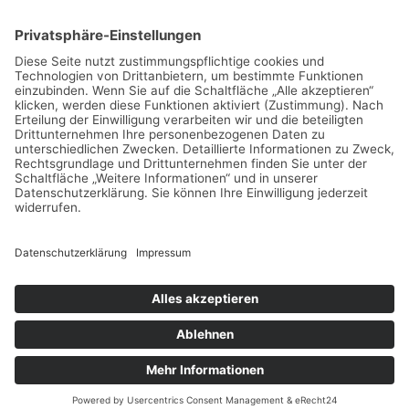
Neueste Beiträge
Markise nach Maß installieren lassen: Professioneller
Service für Ihr Haus
Verladung ohne Risiko: So bleibt jede Palette fest an
ihrem Platz
Warum ruhige Räume im Homeoffice mehr wert sind als
ein teurer Schreibtisch
Interior-Trend Wellness: Entspannung und Wärme im
eigenen Wohnraum
Wie du dein Zuhause mit smarten Einrichtungsideen
aufwertest
Schlagwörter
Copyright © 2026 Interior Today
Datenschutz
Impressum