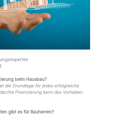
erungsexperten
:
nzierung beim Hausbau?
et die Grundlage für jedes erfolgreiche
hdachte Finanzierung kann das Vorhaben
en gibt es für Bauherren?