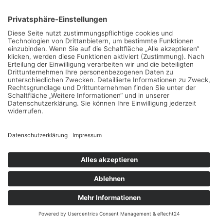
Neueste Beiträge
Markise nach Maß installieren lassen: Professioneller
Service für Ihr Haus
Verladung ohne Risiko: So bleibt jede Palette fest an
ihrem Platz
Warum ruhige Räume im Homeoffice mehr wert sind als
ein teurer Schreibtisch
Interior-Trend Wellness: Entspannung und Wärme im
eigenen Wohnraum
Wie du dein Zuhause mit smarten Einrichtungsideen
aufwertest
Schlagwörter
Copyright © 2026 Interior Today
Datenschutz
Impressum